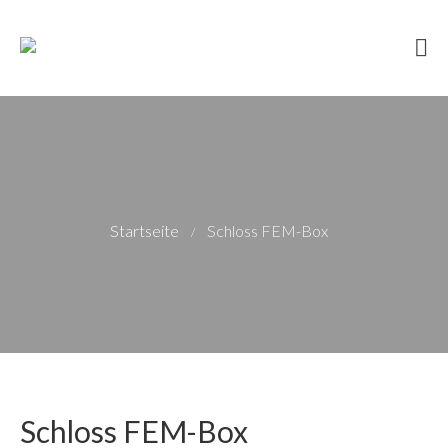
Fahrzeugtechnik, Motorsport und
AIMPOINT
Startseite
Werbung
Kontakt
Impressum
Startseite
Schloss FEM-Box
/
Hello world!
Schloss FEM-Box