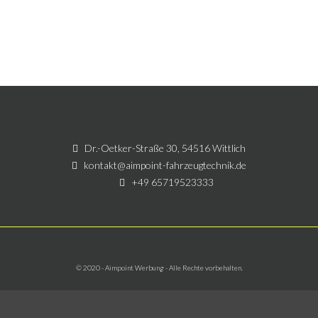
Februar 2017
Uncategorized
Dr.-Oetker-Straße 30, 54516 Wittlich
kontakt@aimpoint-fahrzeugtechnik.de
+49 65719523333
Anmelden
Eintrags-Feed
Kommentar-Feed
WordPress.org
© 2020 - Aimpoint Werbung - Alle Rechte vorbehalten.